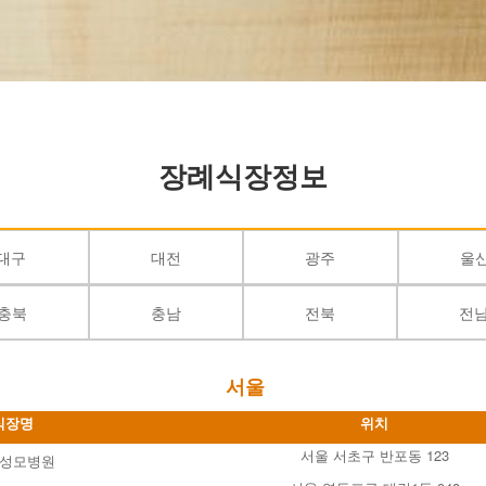
장례식장정보
대구
대전
광주
울
충북
충남
전북
전
서울
식장명
위치
서울 서초구 반포동 123
성모병원