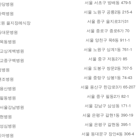
서울 서초구 방배동 479-5
산당병원
서울 노원구 공릉2동 215-4
자력병원
서울 중구 을지로3가31
원 을지장례식장
서울 종로구 종로6가 70
동대문병원
서울 양천구 목6동 911-1
목동병원
서울 노원구 상계1동 761-1
교상계백병원
서울 중구 저동2가 85
교중구백병원
서울 도봉구 쌍문2동 707-5
정병원
서울 중랑구 상봉1동 74-43
앤조병원
서울 용산구 한강로3가 65-207
용산병원
서울 중구 필동2가 82-1
필동병원
서울 강남구 삼성동 171-1
서울강남병원
서울 은평구 갈현1동 390-19
현병원
서울 은평구 갈현동 395-1
성심병원
서울 동대문구 장안4동 306-4
리아병원