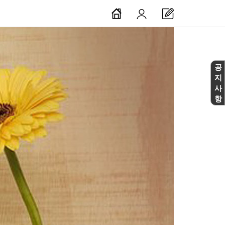
공
지
사
항