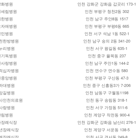
강화병원
인천 강화군 강화읍 갑곳리 173-1
평세림병원
인천 부평구 청천2동 302
새한병원
인천 남구 주안8동 1517
모자애병원
인천 부평구 부평6동 665
성민병원
인천 서구 석남 1동 522-1
천한방병원
인천 남구 숭의 2동 341-20
누리병원
인천 서구 왕길동 635-1
천기독병원
인천 중구 율목동 237
천사랑병원
인천 남구 주안1동 144-2
적십자병원
인천 연수구 연수동 580
천중앙병원
인천 부평구 구산동 47-3
하대병원
인천 중구 신흥동3가 7-206
앙길병원
인천 남동구 구월동1198
사인천의료원
인천 동구 송림동 318-1
사랑병원
인천 서구 가정동 511-6
한림병원
인천 계양구 작전동 900-4
화장례식장
인천 강화군 강화읍 남산리 276-1
년장례식장
인천 계양구 서운동 138-5
계장례식장
인천 서구 경서동 249-8