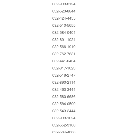
032-933-8124
032-523-8844
032-424-4455
032-510-5655
032-584-0404
032-891-1024
032-566-1919
032-762-7831
032-441-0404
032-817-1023
032-518-2747
032-890-2114
032-460-3444
032-580-6686
032-584-0500
032-543-2444
032-933-1024
032-552-3100
032-564-4000