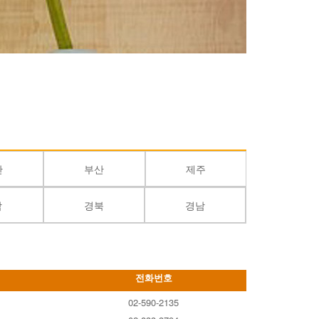
산
부산
제주
남
경북
경남
전화번호
02-590-2135