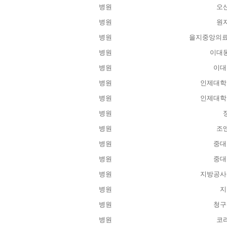
병원
오
병원
원
병원
을지중앙의료
병원
이대
병원
이대
병원
인제대학
병원
인제대학
병원
병원
조
병원
중대
병원
중대
병원
지방공사
병원
지
병원
청구
병원
코