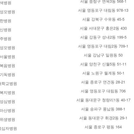
서울 중랑구 면목3동 568-1
색병원
서울 영등포구 대림동 978-13
성모병원
서울 강북구 수유동 45-5
한병원
서울 서대문구 홍은2동 430
신병원
서울 강동구 성내2동 199-5
주병원
서울 영등포구 대림2동 709-1
성모병원
서울 강남구 일원동 50
서울병원
서울 양천구 신월5동 51-11
복음병원
서울 노원구 월계동 50-1
기독병원
서울 종로구 연건동 28-21
대학교병원
서울 영등포구 대림동 706
복지병원
서울 동대문구 청량리1동 40-17
성심병원
서울 송파구 풍납동 388-1
아산병원
서울 동대문구 휘경2동 29-1
위생병원
서울 종로구 평동 164
적십자병원