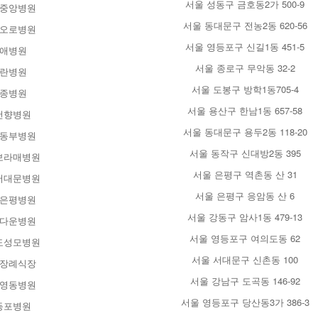
서울 성동구 금호동2가 500-9
중앙병원
서울 동대문구 전농2동 620-56
오로병원
서울 영등포구 신길1동 451-5
애병원
서울 종로구 무악동 32-2
란병원
서울 도봉구 방학1동705-4
종병원
서울 용산구 한남1동 657-58
천향병원
서울 동대문구 용두2동 118-20
동부병원
서울 동작구 신대방2동 395
보라매병원
서울 은평구 역촌동 산 31
서대문병원
서울 은평구 응암동 산 6
은평병원
서울 강동구 암사1동 479-13
다운병원
서울 영등포구 여의도동 62
도성모병원
서울 서대문구 신촌동 100
장례식장
서울 강남구 도곡동 146-92
영동병원
서울 영등포구 당산동3가 386-3
등포병원