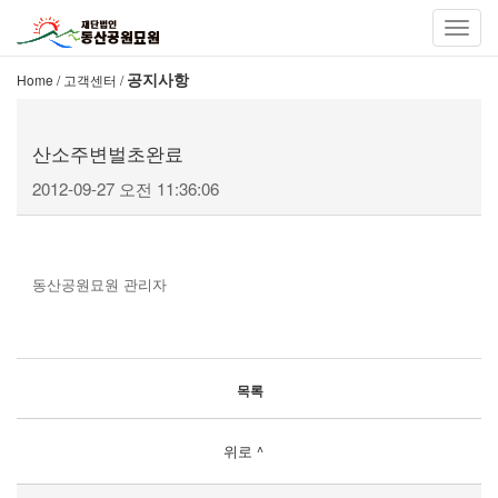
Toggl
navig
공지사항
Home
/ 고객센터 /
산소주변벌초완료
2012-09-27 오전 11:36:06
동산공원묘원 관리자
목록
위로 ^