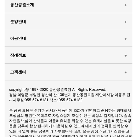
동산공원소개
인사말
분양안내
사업내용및연혁
분묘
이용안내
공원환경소개
봉안탑(납골탑)
매장안내
장례정보
오시는 길
봉안묘(납골묘)
봉안(납골)안내
종교별장례
고객센터
평장
개장/이장안내
장례예절
공원사진
무연고
copyright @ 1997-2020 동산공원묘원 All Rights Reserved.
장사안내
경남 의령군 부림면 경산리 산 139번지 동산공원묘원 재단이사장 이몽두 관
장례용어
공지사항
리사무실:055-574-8181 팩스: 055-574-8182
관리안내
제례정보
본 공원 묘원은 수려한 산세와 낙동강의 조화가 양명하고 순응하는 형태로서
조상님의 영원한 유택으로 자랑스럽게 모실수 있는 최상의 길지입니다. 숲속
자연을 벗삼아 산새들과 어울려휴식을 취할 수 있는 휴게시설을 비롯한 식당
화장장시설정보
등을 갖추어 항상 편리하게 이용하실 수 있으며 대자연의 정취를 만끽할 수
있는 더 없이 좋은 공원이라 자부합니다. 또한 모든 공정과 관리시스템을 고
장례식장정보
인과 유족편에서 생각하고 연구 실행하고 있으며 묘지 및 납골 시설을 최상으