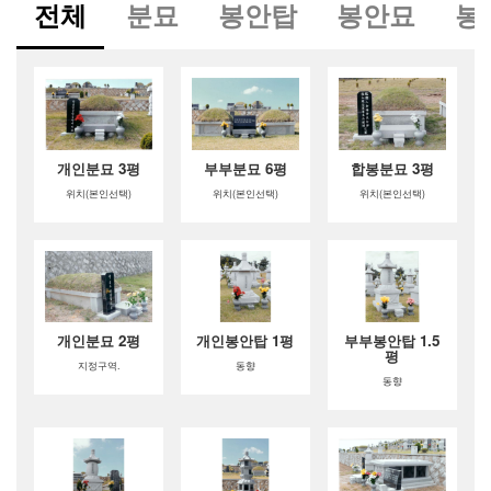
전체
분묘
봉안탑
봉안묘
봉
원
묘
원
홍
보
영
개인분묘 3평
부부분묘 6평
합봉분묘 3평
상
위치(본인선택)
위치(본인선택)
위치(본인선택)
보
기
(구
버
전)
개인분묘 2평
개인봉안탑 1평
부부봉안탑 1.5
평
지정구역.
동향
동향