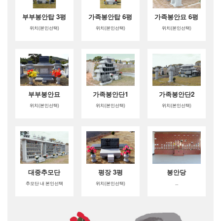
부부봉안탑 3평
가족봉안탑 6평
가족봉안묘 6평
위치(본인선택)
위치(본인선택)
위치(본인선택)
부부봉안묘
가족봉안단1
가족봉안단2
위치(본인선택)
위치(본인선택)
위치(본인선택)
대중추모단
평장 3평
봉안당
추모단 내 본인선택
위치(본인선택)
...